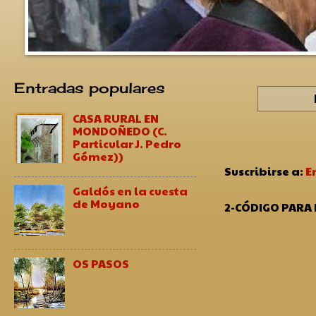
Entradas populares
CASA RURAL EN
MONDOÑEDO (C.
Particular J. Pedro
Gómez))
Suscribirse a:
E
Galdós en la cuesta
de Moyano
2-CÓDIGO PARA
OS PASOS