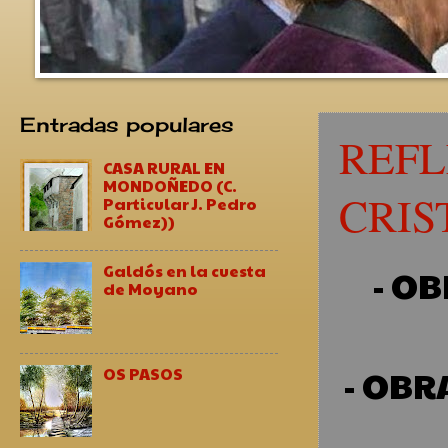
Entradas populares
REFL
CASA RURAL EN
MONDOÑEDO (C.
CRIS
Particular J. Pedro
Gómez))
Galdós en la cuesta
- OB
de Moyano
- OBR
OS PASOS