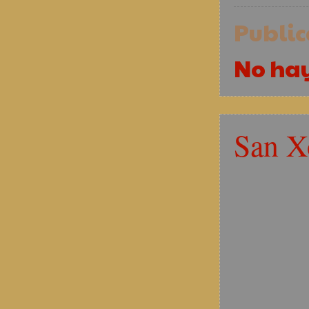
Publi
No ha
San X