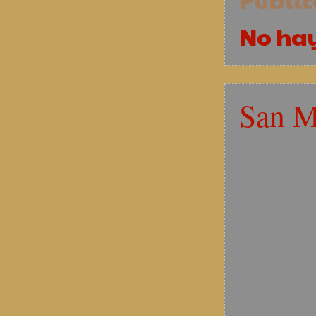
No ha
San M