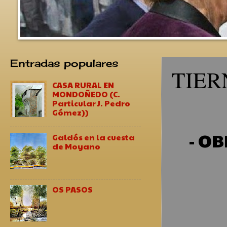
Entradas populares
TIER
CASA RURAL EN
MONDOÑEDO (C.
Particular J. Pedro
Gómez))
- OB
Galdós en la cuesta
de Moyano
OS PASOS