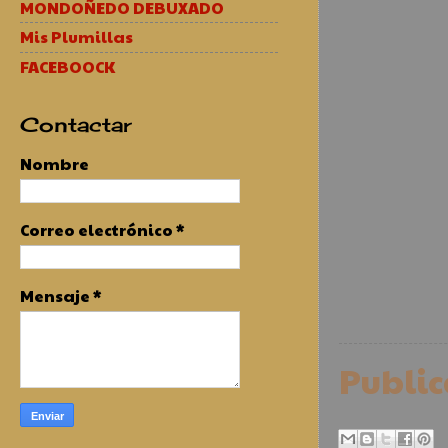
MONDOÑEDO DEBUXADO
Mis Plumillas
FACEBOOCK
Contactar
Nombre
Correo electrónico
*
Mensaje
*
Publi