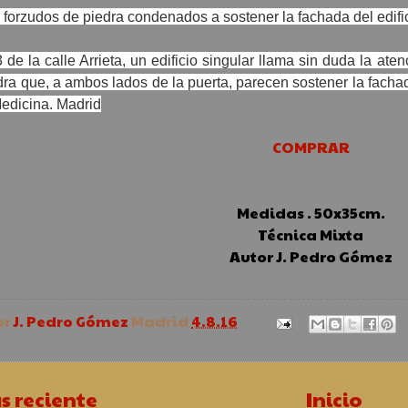
rzudos de piedra condenados a sostener la fachada del edifici
 la calle Arrieta, un edificio singular llama sin duda la ate
dra que, a ambos lados de la puerta, parecen sostener la fachad
edicina. Madrid
COMPRAR
Medidas . 50x35cm.
Técnica Mixta
Autor J. Pedro Gómez
or
J. Pedro Gómez
Madrid
4.8.16
s reciente
Inicio