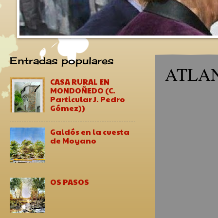
Entradas populares
ATLANT
CASA RURAL EN
MONDOÑEDO (C.
Particular J. Pedro
Gómez))
Galdós en la cuesta
de Moyano
OS PASOS