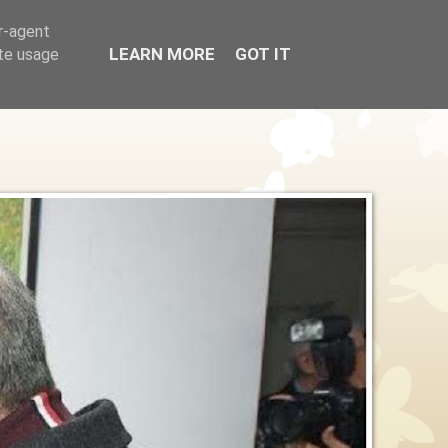
er-agent
LEARN MORE
GOT IT
ate usage