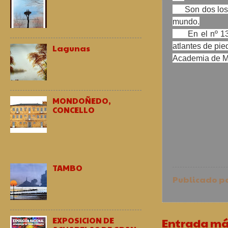
Son dos los fo
mundo.
En el nº 13 de
atlantes de pie
Lagunas
Academia de M
MONDOÑEDO,
CONCELLO
TAMBO
Publicado p
EXPOSICION DE
Entrada má