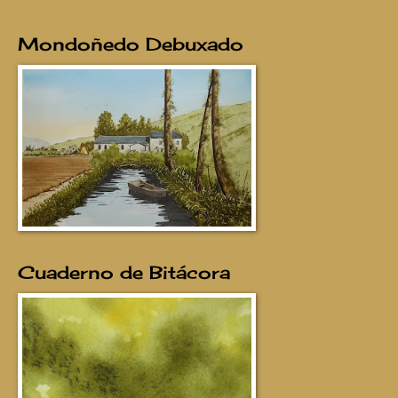
Mondoñedo Debuxado
Cuaderno de Bitácora