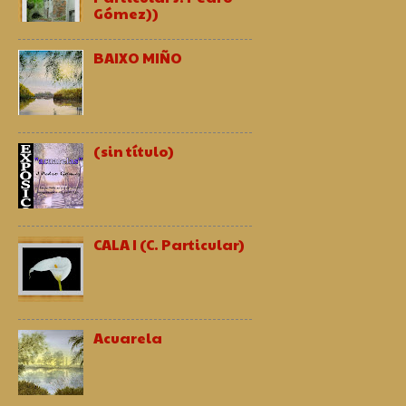
Gómez))
BAIXO MIÑO
(sin título)
CALA I (C. Particular)
Acuarela