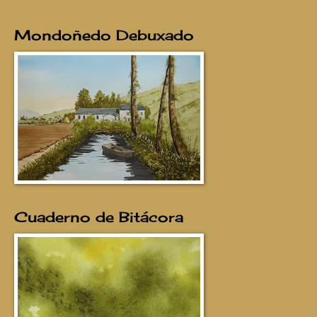
Mondoñedo Debuxado
Cuaderno de Bitácora