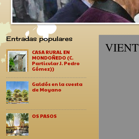
Entradas populares
VIEN
CASA RURAL EN
MONDOÑEDO (C.
Particular J. Pedro
Gómez))
Galdós en la cuesta
de Moyano
OS PASOS