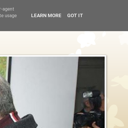
er-agent
LEARN MORE
GOT IT
ate usage