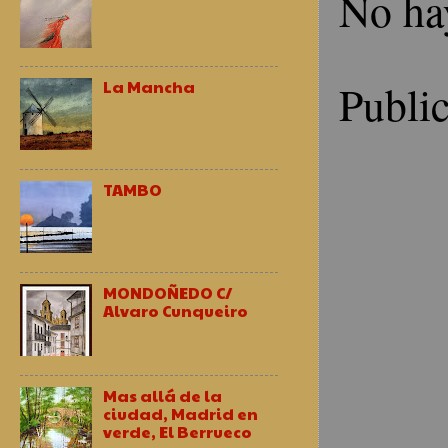
No ha
Publi
La Mancha
TAMBO
MONDOÑEDO C/
Alvaro Cunqueiro
Mas allá de la
ciudad, Madrid en
verde, El Berrueco